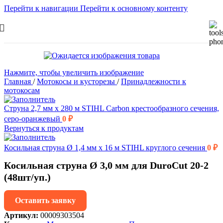
Перейти к навигации
Перейти к основному контенту
Нажмите, чтобы увеличить изображение
Главная
/
Мотокосы и кусторезы
/
Принадлежности к
мотокосам
Струна 2,7 мм x 280 м STIHL Carbon крестообразного сечения,
серо-оранжевый
0
₽
Вернуться к продуктам
Косильная струна Ø 1,4 мм х 16 м STIHL круглого сечения
0
₽
Косильная струна Ø 3,0 мм для DuroCut 20-2
(48шт/уп.)
Оставить заявку
Артикул:
00009303504