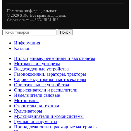
Политика конфиденциальности
© 2026 ST96. Все права защищены.
Создание сайта —
SEO-URAL.RU
Поиск
Информация
Каталог
Пилы цепные, бензопилы и высоторезы
Мотокосы и кусторезы
Воздуходувные устройства
Газонокосилки, аэраторы, тракторы
Садовые кусторезы и мотосекаторы
Очистительные устройства
Опрыскиватели и распылители
Измельчители садовые
Мотопомпы
Строительная техника
Культиваторы
Мультидвигатели и комбисистемы
Ручные инструменты
Принадлежности и расходные материалы