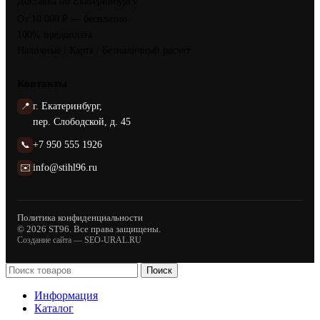
Доставка по Екатеринбургу
От 10 000 ₽ — бесплатно
100% предоплата
Наличные / Карта / Безналичный расчет
Контакты
📍
г. Екатеринбург,
пер. Слободской, д. 45
📞
+7 950 555 1926
✉️
info@stihl96.ru
Политика конфиденциальности
© 2026 ST96. Все права защищены.
Создание сайта —
SEO-URAL.RU
Поиск
Информация
Каталог