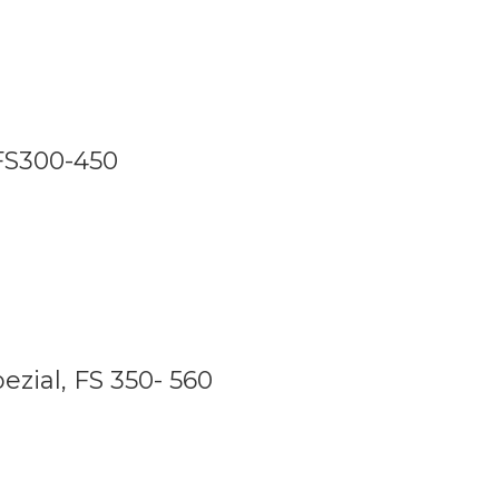
FS300-450
zial, FS 350- 560