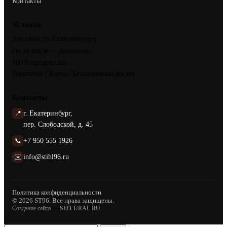
Контакты
Условия
Доставка по Екатеринбургу
От 10 000 ₽ — бесплатно
100% предоплата
Наличные / Карта / Безналичный расчет
Контакты
📍
г. Екатеринбург,
пер. Слободской, д. 45
📞
+7 950 555 1926
✉️
info@stihl96.ru
Политика конфиденциальности
© 2026 ST96. Все права защищены.
Создание сайта —
SEO-URAL.RU