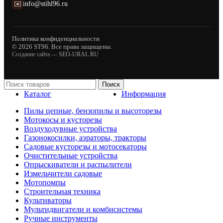
✉️
info@stihl96.ru
Политика конфиденциальности
© 2026 ST96. Все права защищены.
Создание сайта —
SEO-URAL.RU
Поиск
Каталог
Информация
Пилы цепные, бензопилы и высоторезы
Мотокосы и кусторезы
Воздуходувные устройства
Газонокосилки, аэраторы, тракторы
Садовые кусторезы и мотосекаторы
Очистительные устройства
Опрыскиватели и распылители
Измельчители садовые
Мотопомпы
Строительная техника
Культиваторы
Мультидвигатели и комбисистемы
Ручные инструменты