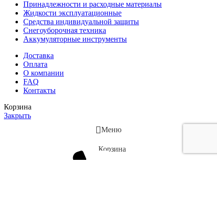
Принадлежности и расходные материалы
Жидкости эксплуатационные
Средства индивидуальной защиты
Снегоуборочная техника
Аккумуляторные инструменты
Доставка
Оплата
О компании
FAQ
Контакты
Корзина
Закрыть
Меню
Корзина
Позвонить
Наш сайт использует файлы cookie. Продолжая работу, вы
подтверждаете использование сайтом сооkiеѕ вашего браузера,
которые помогают нам делать этот сайт удобнее для
пользователей.