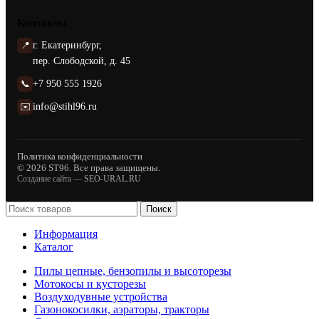
Контакты
📍
г. Екатеринбург,
пер. Слободской, д. 45
📞
+7 950 555 1926
✉️
info@stihl96.ru
Политика конфиденциальности
© 2026 ST96. Все права защищены.
Создание сайта —
SEO-URAL.RU
Поиск
Информация
Каталог
Пилы цепные, бензопилы и высоторезы
Мотокосы и кусторезы
Воздуходувные устройства
Газонокосилки, аэраторы, тракторы