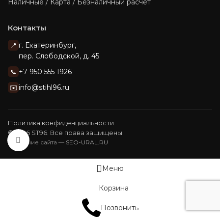
Наличные / Карта / Безналичный расчет
Контакты
г. Екатеринбург,
📍
пер. Слободской, д. 45
+7 950 555 1926
📞
info@stihl96.ru
✉️
Политика конфиденциальности
© 2026 ST96. Все права защищены.
Нажмите, чтобы увеличить изображение
Создание сайта —
SEO-URAL.RU
Меню
Корзина
Позвонить