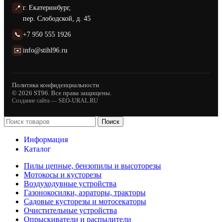
📍
г. Екатеринбург,
пер. Слободской, д. 45
📞
+7 950 555 1926
✉️
info@stihl96.ru
Политика конфиденциальности
© 2026 ST96. Все права защищены.
Создание сайта —
SEO-URAL.RU
Поиск
Информация
Каталог
Пилы цепные, бензопилы и высоторезы
Мотокосы и кусторезы
Воздуходувные устройства
Газонокосилки, аэраторы, тракторы
Садовые кусторезы и мотосекаторы
Очистительные устройства
Опрыскиватели и распылители