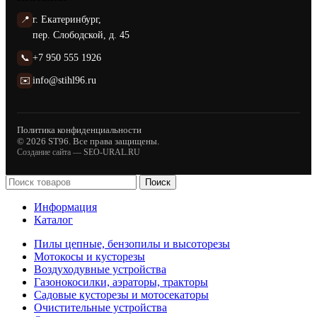
📍
г. Екатеринбург,
пер. Слободской, д. 45
📞
+7 950 555 1926
✉️
info@stihl96.ru
Политика конфиденциальности
© 2026 ST96. Все права защищены.
Создание сайта —
SEO-URAL.RU
Поиск
Информация
Каталог
Пилы цепные, бензопилы и высоторезы
Мотокосы и кусторезы
Воздуходувные устройства
Газонокосилки, аэраторы, тракторы
Садовые кусторезы и мотосекаторы
Очистительные устройства