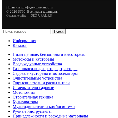
Политика конфиденциальности
© 2026 ST96. Все права защищены.
Создание сайта —
SEO-URAL.RU
Поиск
Информация
Каталог
Пилы цепные, бензопилы и высоторезы
Мотокосы и кусторезы
Воздуходувные устройства
Газонокосилки, аэраторы, тракторы
Садовые кусторезы и мотосекаторы
Очистительные устройства
Опрыскиватели и распылители
Измельчители садовые
Мотопомпы
Строительная техника
Культиваторы
Мультидвигатели и комбисистемы
Ручные инструменты
Принадлежности и расходные материалы