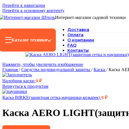
Перейти к навигации
Перейти к основному контенту
Интернет-магазин садовой техники
Доставка
Оплата
Каталог техники
О компании
FAQ
Контакты
Нажмите, чтобы увеличить изображение
Главная
/
Средства индивидуальной защиты
/
Каска
/
Каска AE
Налобник каски
0
₽
Вернуться к продуктам
Каска BIRKE(защитная сетка,наушники,козырек)
0
₽
Каска AERO LIGHT(защитна