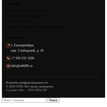
Условия
Доставка по Екатеринбургу
От 10 000 ₽ — бесплатно
100% предоплата
Наличные / Карта / Безналичный расчет
Контакты
📍
г. Екатеринбург,
пер. Слободской, д. 45
📞
+7 950 555 1926
✉️
info@stihl96.ru
Политика конфиденциальности
© 2026 ST96. Все права защищены.
Создание сайта —
SEO-URAL.RU
Поиск