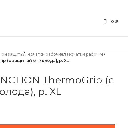
0
₽
ной защиты
/
Перчатки рабочие
/
Перчатки рабочие
/
p (с защитой от холода), р. XL
NCTION ThermoGrip (с
олода), р. XL