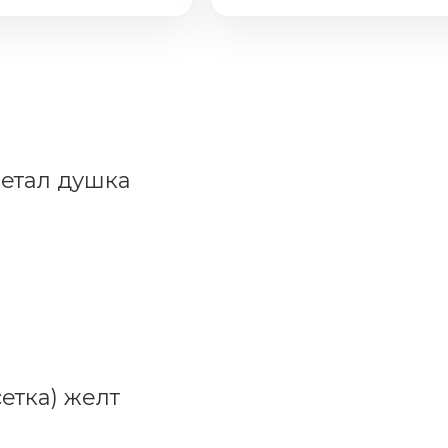
метал душка
етка) желт