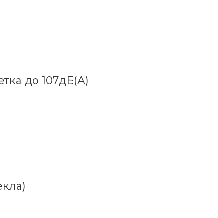
тка до 107дБ(A)
екла)