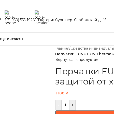
и
+7 (950) 555-1926
г. Екатеринбург, пер. Слободской д. 45
AQ
Контакты
Главная
/
Средства индивидуаль
Перчатки FUNCTION ThermoGri
Вернуться к продуктам
Перчатки FU
защитой от х
1 100
₽
-
+