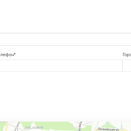
елефон*
Гор