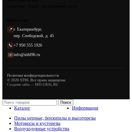
Наличные / Карта / Безналичный расчет
Контакты
📍
г. Екатеринбург,
пер. Слободской, д. 45
📞
+7 950 555 1926
✉️
info@stihl96.ru
Политика конфиденциальности
© 2026 ST96. Все права защищены.
Создание сайта —
SEO-URAL.RU
Поиск
Каталог
Информация
Пилы цепные, бензопилы и высоторезы
Мотокосы и кусторезы
Воздуходувные устройства