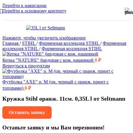
Перейти к навигации
Перейти к основному контенту
Нажмите, чтобы увеличить изображение
Главная
/
STIHL
/
Фирменная коллекция STIHL
/
Фирменная
коллекция STIHL
/
Фирменная коллекция STIHL
Кепка "NATURE" бардовая с кож. нашивкой
0
₽
Вернуться к продуктам
Футболка "AXE" р. M (цв. черный с оранж. принт с
топорами)
0
₽
Кружка Stihl оранж. 11см. 0,35L l от Seltmann
Оставить заявку
Оставьте заявку и мы Вам перезвоним!