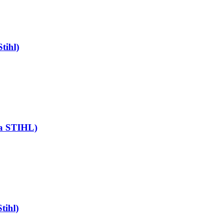
tihl)
а STIHL)
ihl)