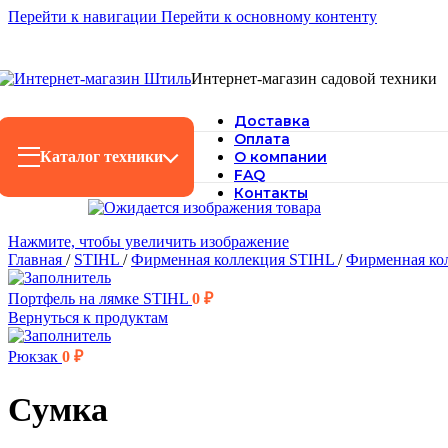
Перейти к навигации
Перейти к основному контенту
Интернет-магазин садовой техники
Доставка
Оплата
Каталог техники
О компании
FAQ
Контакты
Нажмите, чтобы увеличить изображение
Главная
/
STIHL
/
Фирменная коллекция STIHL
/
Фирменная ко
Портфель на лямке STIHL
0
₽
Вернуться к продуктам
Рюкзак
0
₽
Сумка