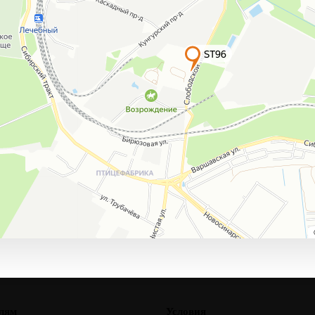
лям
Условия