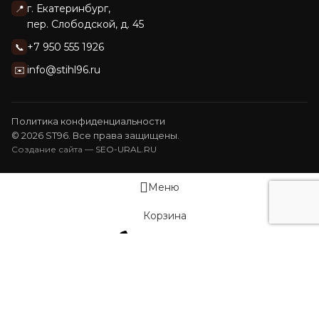
г. Екатеринбург,
📍
пер. Слободской, д. 45
+7 950 555 1926
📞
info@stihl96.ru
✉️
Политика конфиденциальности
© 2026 ST96. Все права защищены.
Создание сайта —
SEO-URAL.RU
Меню
Корзина
Позвонить
Наш сайт использует файлы cookie. Продолжая работу, вы
подтверждаете использование сайтом сооkiеѕ вашего
браузера, которые помогают нам делать этот сайт удобнее
для пользователей.