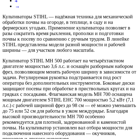
4
→
Культиваторы STIHL — надёжная техника для механической
обработки почвы на огороде, в теплице, в саду и на
фермерских угодьях. Применение культиватора позволяет в
разы сократить время рыхления, прополки и подготовки
почвы к посеву по сравнению с ручным трудом. В линейке
STIHL представлены модели разной мощности и рабочей
ширины — для участков любого масштаба.
Культиватор STIHL MH 500 работает на четырёхтактном
двигателе мощностью 3,6 л.с. и оснащён разборным набором
фрез, позволяющим менять рабочую ширину в зависимости от
задачи. Регулируемая рукоятка подстраивается под рост
оператора без дополнительных инструментов. Боковые диски
защищают посевы при обработке в приствольных кругах и на
грядках с посадками. Флагманская модель MH 700 оснащена
мощным двигателем STIHL EHC 700 мощностью 5,2 кВт (7,1
л.с.) с рабочей шириной фрез до 98 см — её можно уменьшить
до 75 или 52 см для работы в узком междурядье. Благодаря
высокой производительности MH 700 особенно
рекомендуется для плотной, задернованной и каменистой
почвы. На культиватор установлен вал отбора мощности для
подключения навесного оборудования — окучников,
прицепов и другого инвентаря.