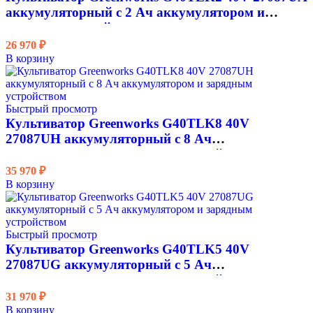
Вращение фрез
аккумуляторный с 2 Ач аккумулятором и
зарядным устройством
Защита от перегрева
26 970
₽
В корзину
Защита от перегрузки
Быстрый просмотр
Культиватор Greenworks G40TLK8 40V
27087UH аккумуляторный с 8 Ач
аккумулятором и зарядным устройством
35 970
₽
В корзину
Быстрый просмотр
Культиватор Greenworks G40TLK5 40V
27087UG аккумуляторный с 5 Ач
аккумулятором и зарядным устройством
31 970
₽
В корзину