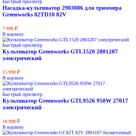
Быстрый просмотр
Двигатель
Насадка-культиватор 2903086 для триммера
Greenworks 82TD10 82V
Гарантия
Глубина обработки, см
7 990
₽
В корзину
Мощность, Вт
Быстрый просмотр
Культиватор Greenworks GTL1520 2801207
Редуктор
электрический
Разблокировка колес
15 990
₽
Рабочая частота вращения, об./мин.
В корзину
Ширина обработки, см
Быстрый просмотр
Уровень шума, Дб
Культиватор Greenworks GTL9526 950W 27017
электрический
Уровень звукового давления, дБ/А
10 990
₽
Уровень вибрации, м/с²
В корзину
Аксессуар