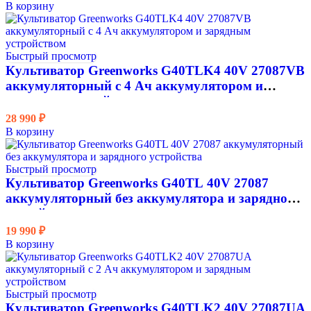
В корзину
Объем бака, л
Объем масла в картере, л
Быстрый просмотр
Объем топливного бака, л
Культиватор Greenworks G40TLK4 40V 27087VB
аккумуляторный с 4 Ач аккумулятором и
Привод
зарядным устройством
28 990
₽
Складная ручка
В корзину
Скорость вращения, об/мин
Быстрый просмотр
Складная рукоятка
Культиватор Greenworks G40TL 40V 27087
аккумуляторный без аккумулятора и зарядного
Стартер
устройства
19 990
₽
Степень защиты
В корзину
Уровень звуковой мощности, дБ/А
Успей купить
Быстрый просмотр
Культиватор Greenworks G40TLK2 40V 27087UA