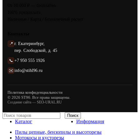
От 10 000 ₽ — бесплатно
100% предоплата
Наличные / Карта / Безналичный расчет
Контакты
📍
г. Екатеринбург,
пер. Слободской, д. 45
📞
+7 950 555 1926
✉️
info@stihl96.ru
Политика конфиденциальности
© 2026 ST96. Все права защищены.
Создание сайта —
SEO-URAL.RU
Поиск
Каталог
Информация
Пилы цепные, бензопилы и высоторезы
Мотокосы и кусторезы