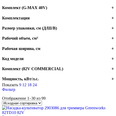
Комплект (G-MAX 40V)
Комплектация
Размер упаковки, см (Д/Ш/В)
Рабочий объем, см³
Рабочая ширина, см
Код модели
Комплект (82V COMMERCIAL)
Мощность, кВт/л.с.
Показать
9
12
18
24
Серия инструментов
Фильтр
Отображение 1–30 из 99
Скорость
Тип двигателя