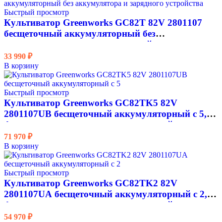
Быстрый просмотр
Антивибрационная система
Культиватор Greenworks GC82T 82V 2801107
бесщеточный аккумуляторный без
Бренд
аккумулятора и зарядного устройства
33 990
₽
Центральная система регулировки высоты
В корзину
Диаметр фрез, мм
Быстрый просмотр
Диаметр фрез, см
Культиватор Greenworks GC82TK5 82V
2801107UB бесщеточный аккумуляторный с 5,5
Доставка
Ач аккумулятором и зарядным устройством
Хит продаж
71 970
₽
В корзину
Количество фрез
Быстрый просмотр
Количество фрез
Культиватор Greenworks GC82TK2 82V
2801107UA бесщеточный аккумуляторный с 2,5
Максимальная глубина обработки, см
Ач аккумулятором и зарядным устройством
Новинка
54 970
₽