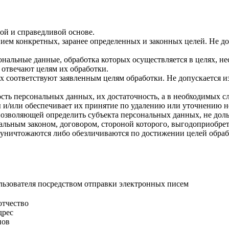
ой и справедливой основе.
ием конкретных, заранее определенных и законных целей. Не д
ональные данные, обработка которых осуществляется в целях, н
 отвечают целям их обработки.
х соответствуют заявленным целям обработки. Не допускается
сть персональных данных, их достаточность, а в необходимых с
 и/или обеспечивает их принятие по удалению или уточнению 
позволяющей определить субъекта персональных данных, не доль
альным законом, договором, стороной которого, выгодоприобрет
ничтожаются либо обезличиваются по достижении целей обрабо
ьзователя посредством отправки электронных писем
отчество
дрес
нов