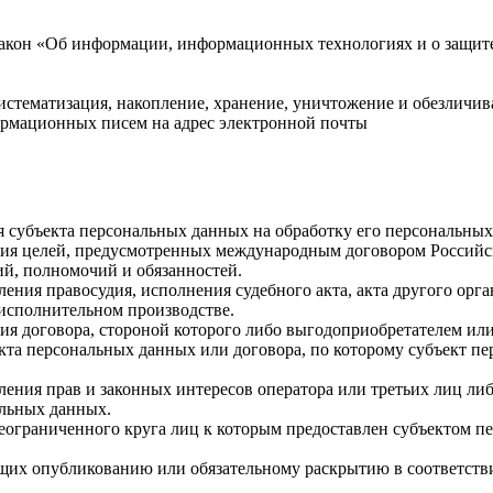
акон «Об информации, информационных технологиях и о защите
систематизация, накопление, хранение, уничтожение и обезлич
рмационных писем на адрес электронной почты
ия субъекта персональных данных на обработку его персональны
ния целей, предусмотренных международным договором Российс
й, полномочий и обязанностей.
ления правосудия, исполнения судебного акта, акта другого ор
 исполнительном производстве.
ия договора, стороной которого либо выгодоприобретателем или
екта персональных данных или договора, по которому субъект п
ления прав и законных интересов оператора или третьих лиц ли
альных данных.
неограниченного круга лиц к которым предоставлен субъектом п
ащих опубликованию или обязательному раскрытию в соответств