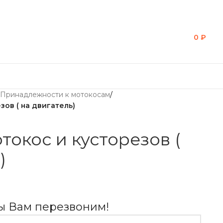
0
₽
Принадлежности к мотокосам
/
зов ( на двигатель)
токос и кусторезов (
)
мы Вам перезвоним!