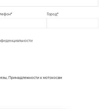
лефон*
Город*
нфиденциальности
резы
,
Принадлежности к мотокосам