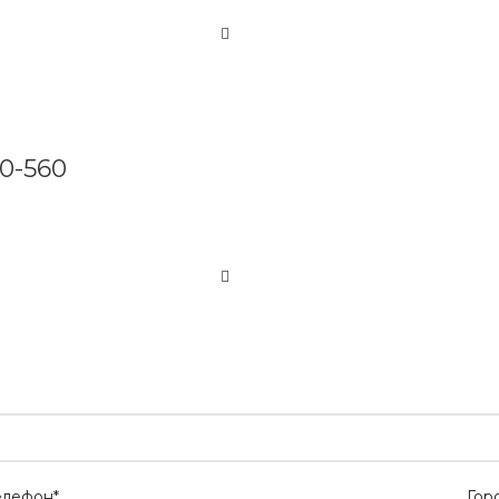
0-560
елефон*
Гор