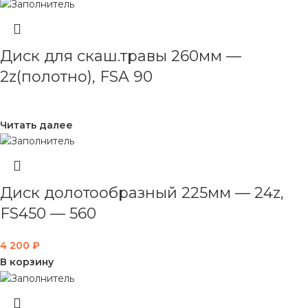
Диск для скаш.травы 260мм —
2z(полотно), FSA 90
Читать далее
Диск долотообразный 225мм — 24z,
FS450 — 560
4 200
₽
В корзину