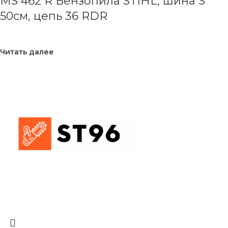
MS 462 R Бензопила STIHL, шина S
50см, цепь 36 RDR
Читать далее