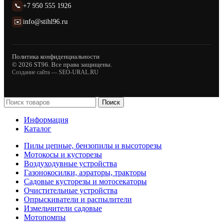
📞
+7 950 555 1926
✉️
info@stihl96.ru
Политика конфиденциальности
© 2026 ST96. Все права защищены.
Создание сайта —
SEO-URAL.RU
Поиск
Информация
Каталог
Пилы цепные, бензопилы и высоторезы
Мотокосы и кусторезы
Воздуходувные устройства
Газонокосилки, аэраторы, тракторы
Садовые кусторезы и мотосекаторы
Очистительные устройства
Опрыскиватели и распылители
Измельчители садовые
Мотопомпы