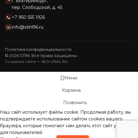
г. Екатеринбург,
📍
пер. Слободской, д. 45
+7 950 555 1926
📞
info@stihl96.ru
✉️
Политика конфиденциальности
© 2026 ST96. Все права защищены.
Создание сайта —
SEO-URAL.RU
Меню
Корзина
Позвонить
Наш сайт использует файлы cookie. Продолжая работу, вы
подтверждаете использование сайтом сооkiеѕ вашего
браузера, которые помогают нам делать этот сайт удобнее
для пользователей.