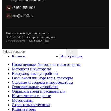
📞
+7 950 555 1926
✉️
info@stihl96.ru
Политика конфиденциальности
© 2026 ST96. Все права защищены.
Создание сайта —
SEO-URAL.RU
Каталог
Информация
Пилы цепные, бензопилы и высоторезы
Мотокосы и кусторезы
Воздуходувные устройства
Газонокосилки, аэраторы, тракторы
Садовые кусторезы и мотосекаторы
Очистительные устройства
Опрыскиватели и распылители
Измельчители садовые
Мотопомпы
Строительная техника
Культиваторы