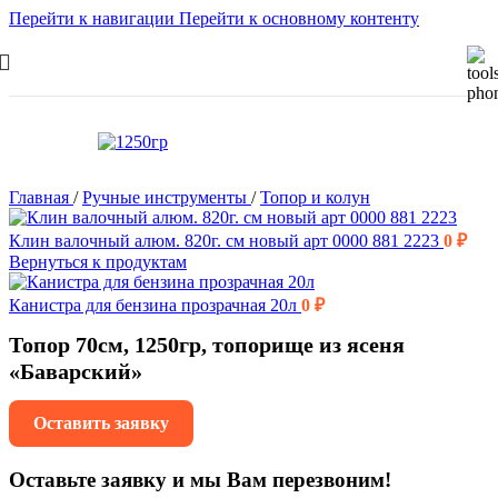
Перейти к навигации
Перейти к основному контенту
Главная
/
Ручные инструменты
/
Топор и колун
Клин валочный алюм. 820г. см новый арт 0000 881 2223
0
₽
Вернуться к продуктам
Канистра для бензина прозрачная 20л
0
₽
Топор 70см, 1250гр, топорище из ясеня
«Баварский»
Оставить заявку
Оставьте заявку и мы Вам перезвоним!