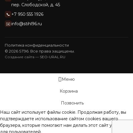
пер. Слободской, д. 45
+7 950 555 1926
📞
info@stihl96.ru
✉️
Политика конфиденциальности
© 2026 ST96. Все права защищены.
Создание сайта —
SEO-URAL.RU
Меню
Корзина
Позвонить
Наш сайт использует файлы cookie. Продолжая работу, вы
подтверждаете использование сайтом сооkiеѕ вашего
браузера, которые помогают нам делать этот сайт удобнее
для пользователей.