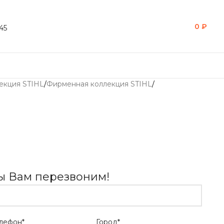
0
₽
45
екция STIHL
/
Фирменная коллекция STIHL
/
мы Вам перезвоним!
лефон*
Город*