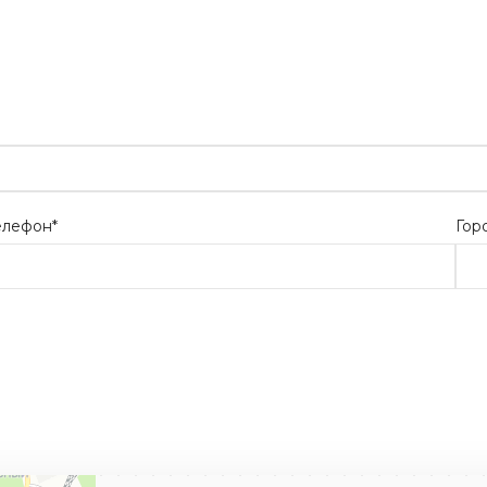
елефон*
Гор