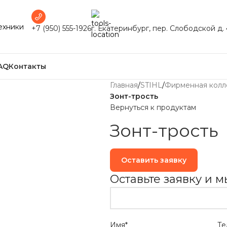
ехники
+7 (950) 555-1926
г. Екатеринбург, пер. Слободской д. 
AQ
Контакты
Главная
/
STIHL
/
Фирменная колл
Зонт-трость
Вернуться к продуктам
Зонт-трость
Оставить заявку
Оставьте заявку и 
Имя*
Те