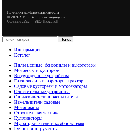
Политика конфиденциальности
© 2026 ST96. Все права защищены.
Создание сайта —
SEO-URAL.RU
Поиск
Информация
Каталог
Пилы цепные, бензопилы и высоторезы
Мотокосы и кусторезы
Воздуходувные устройства
Газонокосилки, аэраторы, тракторы
Садовые кусторезы и мотосекаторы
Очистительные устройства
Опрыскиватели и распылители
Измельчители садовые
Мотопомпы
Строительная техника
Культиваторы
Мультидвигатели и комбисистемы
Ручные инструменты