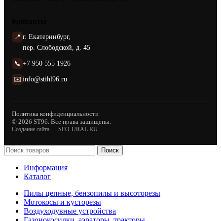
Контакты
📍
г. Екатеринбург,
пер. Слободской, д. 45
📞
+7 950 555 1926
✉️
info@stihl96.ru
Политика конфиденциальности
© 2026 ST96. Все права защищены.
Создание сайта —
SEO-URAL.RU
Поиск
Информация
Каталог
Пилы цепные, бензопилы и высоторезы
Мотокосы и кусторезы
Воздуходувные устройства
Газонокосилки, аэраторы, тракторы