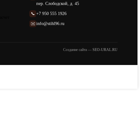
пер. Слободской, д. 45
📞
+7 950 555 1926
асчет
✉️
info@stihl96.ru
Создание сайта —
SEO-URAL.RU