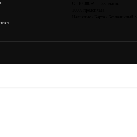
и
От 10 000 ₽ — бесплатно
100% предоплата
Наличные / Карта / Безналичный р
ответы