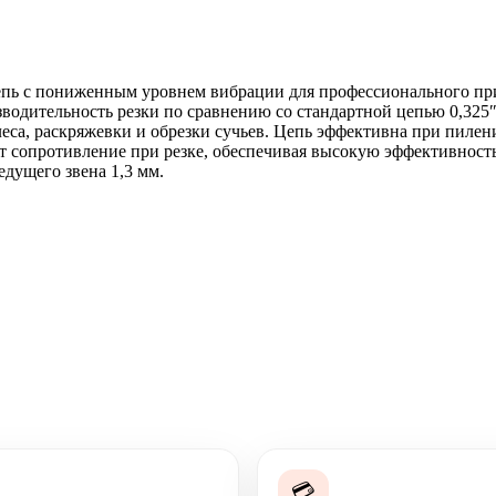
цепь с пониженным уровнем вибрации для профессионального при
зводительность резки по сравнению со стандартной цепью 0,325″
леса, раскряжевки и обрезки сучьев. Цепь эффективна при пиле
ет сопротивление при резке, обеспечивая высокую эффективност
едущего звена 1,3 мм.
💳