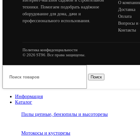
Интернет-магазин садовой и строительной
О компани
техники. Помогаем подобрать надёжное
Доставка
оборудование для дома, дачи и
Оплата
профессионального использования.
Вопросы и 
Контакты
Политика конфиденциальности
© 2026 ST96. Все права защищены.
Поиск
Информация
Каталог
Пилы цепные, бензопилы и высоторезы
Мотокосы и кусторезы