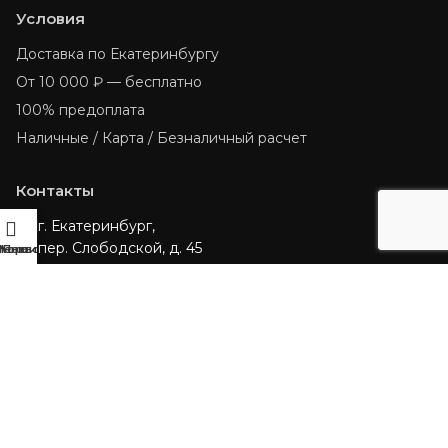
Условия
Доставка по Екатеринбургу
От 10 000 ₽ — бесплатно
100% предоплата
Наличные / Карта / Безналичный расчет
Контакты
г. Екатеринбург,
📍
пер. Слободской, д. 45
Меню
Корзина
Позвонить
+7 950 555 1926
📞
info@stihl96.ru
✉️
Политика конфиденциальности
© 2026 ST96. Все права защищены.
Создание сайта —
SEO-URAL.RU