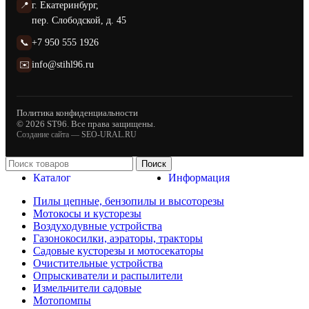
📍
г. Екатеринбург,
пер. Слободской, д. 45
📞
+7 950 555 1926
✉️
info@stihl96.ru
Политика конфиденциальности
© 2026 ST96. Все права защищены.
Создание сайта —
SEO-URAL.RU
Поиск
Каталог
Информация
Пилы цепные, бензопилы и высоторезы
Мотокосы и кусторезы
Воздуходувные устройства
Газонокосилки, аэраторы, тракторы
Садовые кусторезы и мотосекаторы
Очистительные устройства
Опрыскиватели и распылители
Измельчители садовые
Мотопомпы