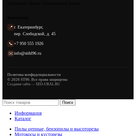
Наличные / Карта / Безналичный расчет
Контакты
📍
г. Екатеринбург,
пер. Слободской, д. 45
📞
+7 950 555 1926
✉️
info@stihl96.ru
Политика конфиденциальности
© 2026 ST96. Все права защищены.
Создание сайта —
SEO-URAL.RU
Поиск
Информация
Каталог
Пилы цепные, бензопилы и высоторезы
Мотокосы и кусторезы