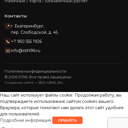
Наличные / Карта / Безналичный расчет
Контакты
г. Екатеринбург,
📍
пер. Слободской, д. 45
+7 950 555 1926
📞
info@stihl96.ru
✉️
Политика конфиденциальности
© 2026 ST96. Все права защищены.
Создание сайта —
SEO-URAL.RU
Наш сайт использует файлы cookie. Продолжая работу, вы
подтверждаете использование сайтом сооkiеѕ вашего
браузера, которые помогают нам делать этот сайт удобнее
для пользователей.
Подробная информация
ПРИНЯТЬ