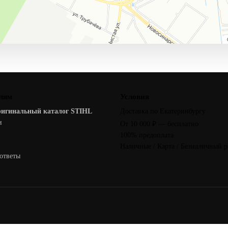
лям
Условия
ригинальный каталог STIHL
Доставка по Екатеринбургу
и
От 10 000 ₽ — бесплатно
100% предоплата
Наличные / Карта / Безналичный р
ответы