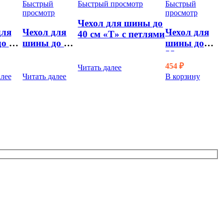
Быстрый
Быстрый просмотр
Быстрый
просмотр
просмотр
Чехол для шины до
для
Чехол для
Чехол для
40 см «T» c петлями
о 35
шины до 37
шины до
см
55см
454
₽
Читать далее
алее
Читать далее
В корзину