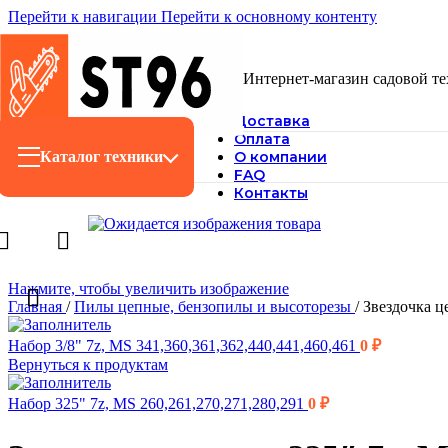
Перейти к навигации
Перейти к основному контенту
Интернет-магазин садовой т
Доставка
Оплата
Каталог техники
О компании
FAQ
Контакты
Нажмите, чтобы увеличить изображение
Главная
/
Пилы цепные, бензопилы и высоторезы
/
Звездочка ц
Набор 3/8" 7z, MS 341,360,361,362,440,441,460,461
0
₽
Вернуться к продуктам
Набор 325" 7z, MS 260,261,270,271,280,291
0
₽