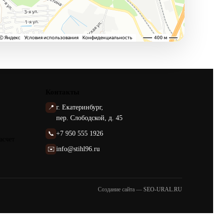
Контакты
📍
г. Екатеринбург,
пер. Слободской, д. 45
📞
+7 950 555 1926
асчет
✉️
info@stihl96.ru
Создание сайта —
SEO-URAL.RU