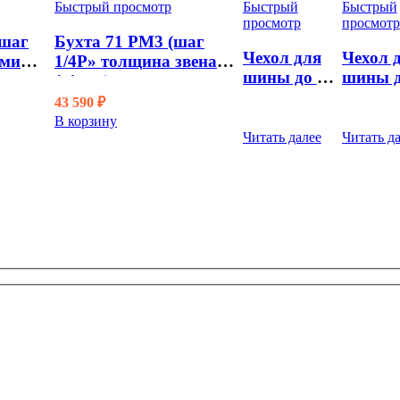
Быстрый просмотр
Быстрый
Быстрый
просмотр
просмотр
(шаг
Бухта 71 PM3 (шаг
Чехол для
Чехол 
ами
1/4P» толщина звена
шины до 30
шины д
1,1 мм)
см
см
43 590
₽
В корзину
Читать далее
Читать д