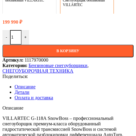
бензиновый VILLARTEC
Снегоуборщик бензиновый
VILLARTEC
199 990
₽
Количество товара WB G-118A SnowBoss Снегоуборщик бен
-
+
В КОРЗИНУ
Артикул:
1117970000
Категории:
Бензиновые снегоуборщики
,
СНЕГОУБОРОЧНАЯ ТЕХНИКА
Поделиться:
Описание
Детали
Оплата и доставка
Описание
VILLARTEC G-118A SnowBoss – профессиональный
снегоуборщик премиум-класса оборудованный
гидростатической трансмиссией SnowBoss и системой
автоматической разблокировки дифференциала AutoTurn.