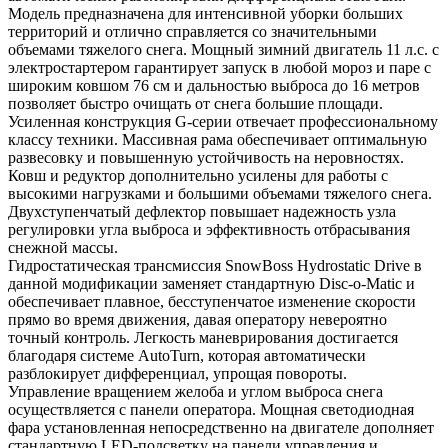
Модель предназначена для интенсивной уборки больших
территорий и отлично справляется со значительными
объемами тяжелого снега. Мощный зимний двигатель 11 л.с. с
электростартером гарантирует запуск в любой мороз и паре с
широким ковшом 76 см и дальностью выброса до 16 метров
позволяет быстро очищать от снега большие площади.
Усиленная конструкция G-серии отвечает профессиональному
классу техники. Массивная рама обеспечивает оптимальную
развесовку и повышенную устойчивость на неровностях.
Ковш и редуктор дополнительно усилены для работы с
высокими нагрузками и большими объемами тяжелого снега.
Двухступенчатый дефлектор повышает надежность узла
регулировки угла выброса и эффективность отбрасывания
снежной массы.
Гидростатическая трансмиссия SnowBoss Hydrostatic Drive в
данной модификации заменяет стандартную Disc-o-Matic и
обеспечивает плавное, бесступенчатое изменение скорости
прямо во время движения, давая оператору невероятно
точный контроль. Легкость маневрирования достигается
благодаря системе AutoTurn, которая автоматически
разблокирует дифференциал, упрощая повороты.
Управление вращением желоба и углом выброса снега
осуществляется с панели оператора. Мощная светодиодная
фара установленная непосредственно на двигателе дополняет
стандартную LED-подсветку на панели управления и