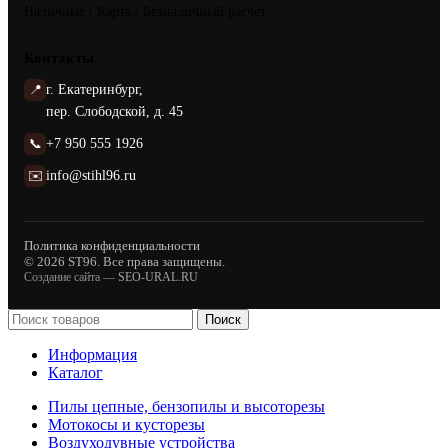
Наличные / Карта / Безналичный расчет
Контакты
📍
г. Екатеринбург,
пер. Слободской, д. 45
📞
+7 950 555 1926
✉️
info@stihl96.ru
Политика конфиденциальности
© 2026 ST96. Все права защищены.
Создание сайта —
SEO-URAL.RU
Поиск
Информация
Каталог
Пилы цепные, бензопилы и высоторезы
Мотокосы и кусторезы
Воздуходувные устройства