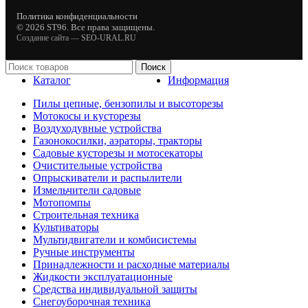
Политика конфиденциальности
© 2026 ST96. Все права защищены.
Создание сайта —
SEO-URAL.RU
Поиск
Каталог
Информация
Пилы цепные, бензопилы и высоторезы
Мотокосы и кусторезы
Воздуходувные устройства
Газонокосилки, аэраторы, тракторы
Садовые кусторезы и мотосекаторы
Очистительные устройства
Опрыскиватели и распылители
Измельчители садовые
Мотопомпы
Строительная техника
Культиваторы
Мультидвигатели и комбисистемы
Ручные инструменты
Принадлежности и расходные материалы
Жидкости эксплуатационные
Средства индивидуальной защиты
Снегоуборочная техника