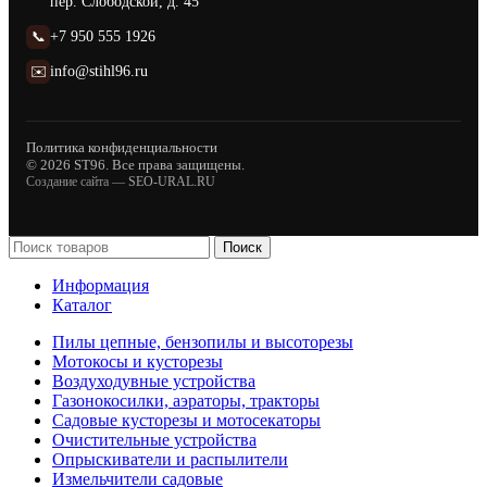
пер. Слободской, д. 45
📞
+7 950 555 1926
✉️
info@stihl96.ru
Политика конфиденциальности
© 2026 ST96. Все права защищены.
Создание сайта —
SEO-URAL.RU
Поиск
Информация
Каталог
Пилы цепные, бензопилы и высоторезы
Мотокосы и кусторезы
Воздуходувные устройства
Газонокосилки, аэраторы, тракторы
Садовые кусторезы и мотосекаторы
Очистительные устройства
Опрыскиватели и распылители
Измельчители садовые