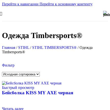
Перейти к навигации
Перейти к основному контенту
Одежда Timbersports®
Главная
/
STIHL
/
STIHL TIMBERSPORTS®
/
Одежда
Timbersports®
Фильтр
Быстрый просмотр
Бейсболка KISS MY AXE черная
Читать далее