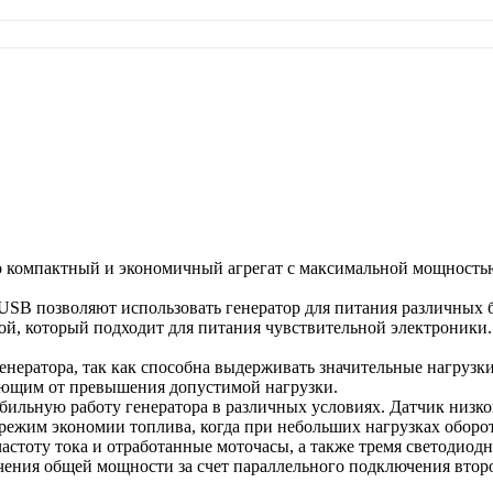
компактный и экономичный агрегат с максимальной мощностью 
орт USB позволяют использовать генератор для питания различны
дой, который подходит для питания чувствительной электроник
енератора, так как способна выдерживать значительные нагрузки
ающим от превышения допустимой нагрузки.
льную работу генератора в различных условиях. Датчик низког
 режим экономии топлива, когда при небольших нагрузках оборо
астоту тока и отработанные моточасы, а также тремя светодиод
ения общей мощности за счет параллельного подключения второ