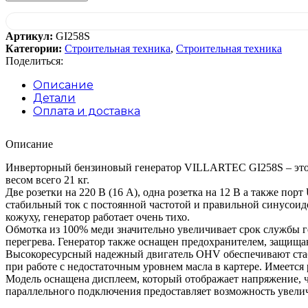
Артикул:
GI258S
Категории:
Строительная техника
,
Строительная техника
Поделиться:
Описание
Детали
Оплата и доставка
Описание
Инверторный бензиновый генератор VILLARTEC GI258S – это 
весом всего 21 кг.
Две розетки на 220 В (16 А), одна розетка на 12 В а также п
стабильный ток с постоянной частотой и правильной синусои
кожуху, генератор работает очень тихо.
Обмотка из 100% меди значительно увеличивает срок службы г
перегрева. Генератор также оснащен предохранителем, защищ
Высокоресурсный надежный двигатель OHV обеспечивают стаби
при работе с недостаточным уровнем масла в картере. Имеется
Модель оснащена дисплеем, который отображает напряжение, ч
параллельного подключения предоставляет возможность увелич