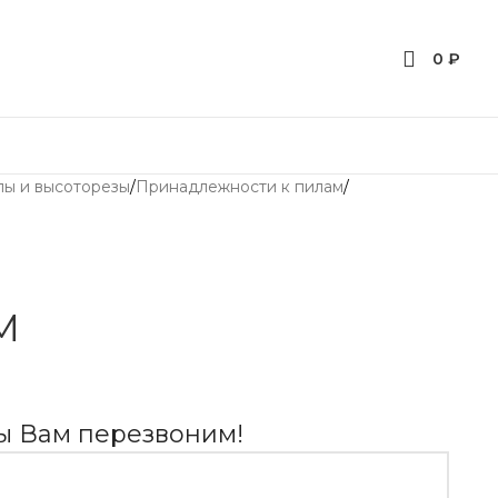
0
₽
лы и высоторезы
/
Принадлежности к пилам
/
M
мы Вам перезвоним!