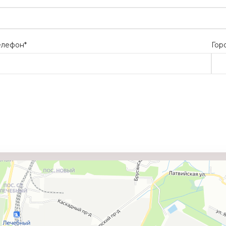
елефон*
Гор