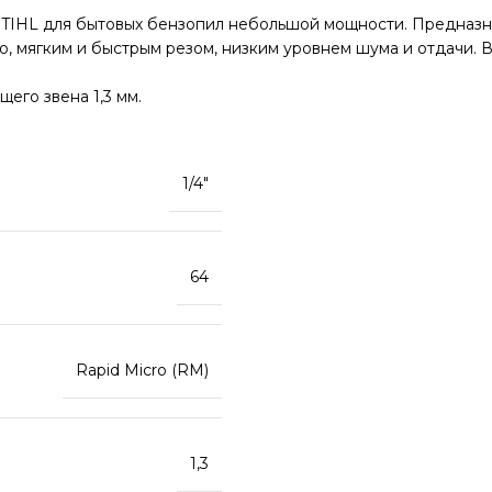
STIHL для бытовых бензопил небольшой мощности. Предназна
, мягким и быстрым резом, низким уровнем шума и отдачи. В
его звена 1,3 мм.
1/4″
64
Rapid Micro (RM)
1,3