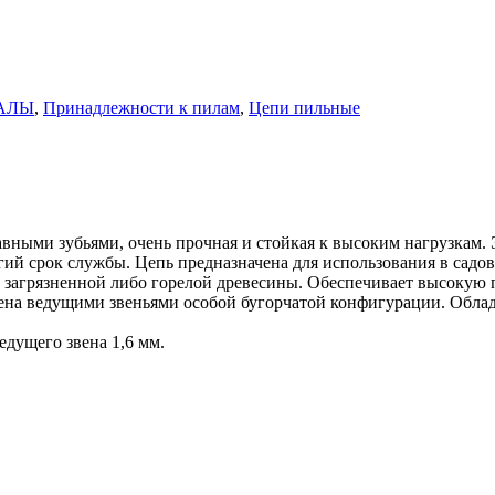
АЛЫ
,
Принадлежности к пилам
,
Цепи пильные
вными зубьями, очень прочная и стойкая к высоким нагрузкам. Эт
гий срок службы. Цепь предназначена для использования в садов
и загрязненной либо горелой древесины. Обеспечивает высокую
ена ведущими звеньями особой бугорчатой конфигурации. Облад
дущего звена 1,6 мм.