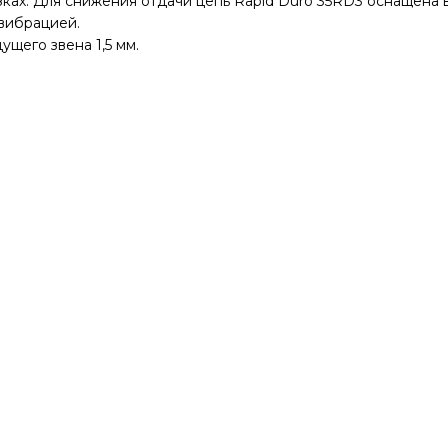
зках. Для снижения отдачи цепь Rapid Duro 35RD3 оснащена
вибрацией.
ущего звена 1,5 мм.