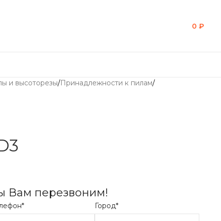
0
₽
лы и высоторезы
/
Принадлежности к пилам
/
D3
мы Вам перезвоним!
лефон*
Город*