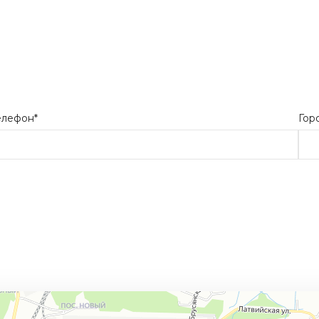
елефон*
Гор