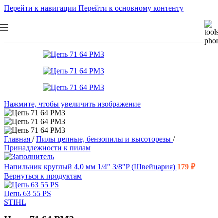
Перейти к навигации
Перейти к основному контенту
Нажмите, чтобы увеличить изображение
Главная
/
Пилы цепные, бензопилы и высоторезы
/
Принадлежности к пилам
Напильник круглый 4,0 мм 1/4" 3/8"P (Швейцария)
179
₽
Вернуться к продуктам
Цепь 63 55 PS
STIHL