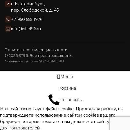
г. Екатеринбург,
📍
пер. Слободской, д. 45
+7 950 555 1926
📞
info@stihl96.ru
✉️
Политика конфиденциальности
© 2026 ST96. Все права защищены.
Создание сайта —
SEO-URAL.RU
Меню
Корзина
Позвонить
Наш сайт использует файлы cookie. Продолжая работу, вы
подтверждаете использование сайтом сооkiеѕ вашего
браузера, которые помогают нам делать этот сайт удобнее
для пользователей.