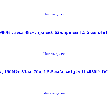
Читать далее
Вт, дека 48см, травосб.62л,привод 1,5-5км/ч,4в
Читать далее
900Вт, 53см, 70л, 1,5-5км/ч, 4в1,(2xBL4050F; D
Читать далее