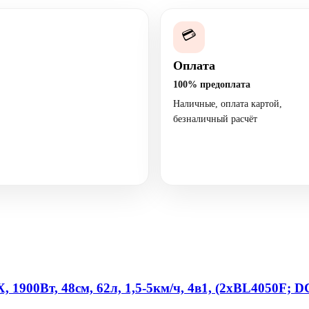
💳
Оплата
100% предоплата
Наличные, оплата картой,
безналичный расчёт
900Вт, 48см, 62л, 1,5-5км/ч, 4в1, (2xBL4050F; 