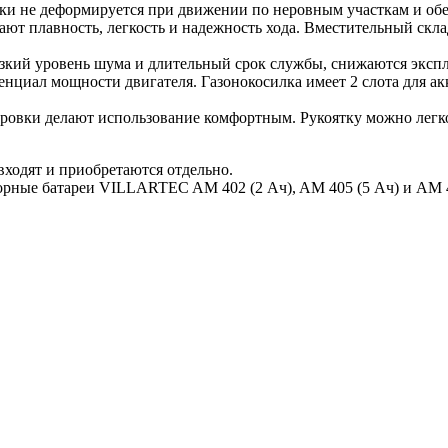
ки не деформируется при движении по неровным участкам и обе
ют плавность, легкость и надежность хода. Вместительный скл
зкий уровень шума и длительный срок службы, снижаются экспл
нциал мощности двигателя. Газонокосилка имеет 2 слота для ак
ировки делают использование комфортным. Рукоятку можно легко
входят и приобретаются отдельно.
рные батареи VILLARTEC AM 402 (2 Ач), AM 405 (5 Ач) и AM 408