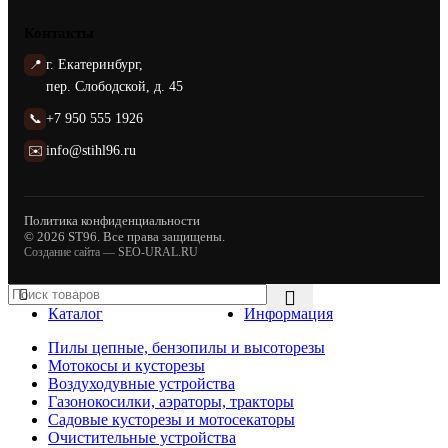
Контакты
📍
г. Екатеринбург,
пер. Слободской, д. 45
📞
+7 950 555 1926
✉️
info@stihl96.ru
Политика конфиденциальности
© 2026 ST96. Все права защищены.
Создание сайта —
SEO-URAL.RU
Каталог
Информация
Пилы цепные, бензопилы и высоторезы
Мотокосы и кусторезы
Воздуходувные устройства
Газонокосилки, аэраторы, тракторы
Садовые кусторезы и мотосекаторы
Очистительные устройства