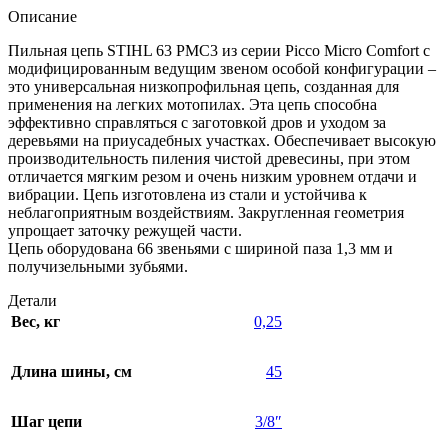
Описание
Пильная цепь STIHL 63 PMC3 из серии Picco Micro Comfort с
модифицированным ведущим звеном особой конфигурации –
это универсальная низкопрофильная цепь, созданная для
применения на легких мотопилах. Эта цепь способна
эффективно справляться с заготовкой дров и уходом за
деревьями на приусадебных участках. Обеспечивает высокую
производительность пиления чистой древесины, при этом
отличается мягким резом и очень низким уровнем отдачи и
вибрации. Цепь изготовлена из стали и устойчива к
неблагоприятным воздействиям. Закругленная геометрия
упрощает заточку режущей части.
Цепь оборудована 66 звеньями с шириной паза 1,3 мм и
получизельными зубьями.
Детали
Вес, кг
0,25
Длина шины, см
45
Шаг цепи
3/8″