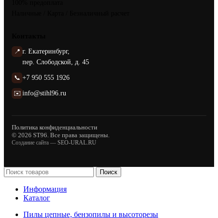
100% предоплата
Наличные / Карта / Безналичный расчет
Контакты
📍
г. Екатеринбург,
пер. Слободской, д. 45
📞
+7 950 555 1926
✉️
info@stihl96.ru
Политика конфиденциальности
© 2026 ST96. Все права защищены.
Создание сайта —
SEO-URAL.RU
Поиск
Информация
Каталог
Пилы цепные, бензопилы и высоторезы