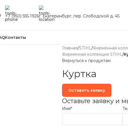
и
+7 (950) 555-1926
г. Екатеринбург, пер. Слободской д. 45
AQ
Контакты
Главная
/
STIHL
/
Фирменная колл
Фирменная коллекция STIHL
/
К
Вернуться к продуктам
Куртка
Оставить заявку
Оставьте заявку и 
Имя*
Те