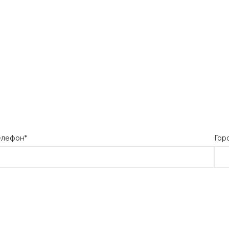
елефон*
Гор