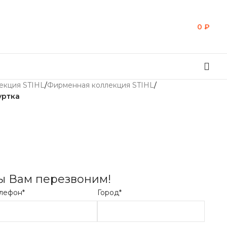
0
₽
екция STIHL
/
Фирменная коллекция STIHL
/
уртка
мы Вам перезвоним!
лефон*
Город*